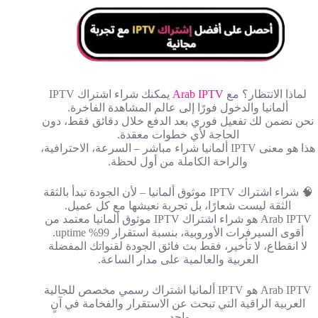
لماذا الانتظار؟ مع
Arab IPTV
يمكنك شراء اشتراك IPTV
ألمانيا والدخول فورًا إلى عالم المشاهدة الفاخرة.
نحن نضمن لك تفعيل فوري بعد الدفع خلال دقائق فقط، دون
الحاجة لأي خطوات معقدة.
هذا هو معنى IPTV ألمانيا شراء مباشر – السرعة، الاحترافية،
والراحة الكاملة من أول لحظة.
🧠 شراء اشتراك IPTV موثوق ألمانيا – لأن الجودة تبدأ بالثقة
الثقة ليست شعارًا، بل تجربة نعيشها مع كل عميل.
Arab IPTV هو شراء اشتراك IPTV موثوق ألمانيا معتمد من
أقوى السيرفرات الأوروبية، بنسبة استقرار 99% uptime.
لا انقطاع، لا تأخير، فقط بث فائق الجودة لقنواتك المفضلة
العربية والعالمية على مدار الساعة.
Arab IPTV هو IPTV ألمانيا اشتراك رسمي مخصص للجالية
العربية الراقية التي تبحث عن الاستقرار والفخامة في آنٍ
واحد.