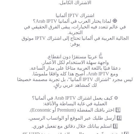
الاشتراك الكامل.
اشتراك IPTV ألمانيا
🧿 لماذا يختار العرب في ألمانيا Arab IPTV؟
في عالم تتعدد فيه الخيارات، يبقى الفرق الحقيقي في
التجربة.
الجالية العربية في ألمانيا تحتاج إلى اشتراك IPTV موثوق
يوفر:
بثًّا عربيًا مستقرًا دون انقطاع.
واجهة سهلة الاستخدام لكل الأعمار.
دعمًا فنيًا باللغة العربية متاحًا على مدار الساعة.
ومع Arab IPTV، أصبح هذا كله واقعًا ملموسًا.
ليس مجرد “اشتراك IPTV ألمانيا”، بل تجربة مصممة خصيصًا
لك كمشاهد عربي راقٍ.
⚙️ كيف يعمل اشتراك Arab IPTV في ألمانيا؟
العملية في غاية البساطة والأناقة:
1️⃣ اختر باقتك المفضلة (Premium أو Economic).
2️⃣ أرسل طلبك عبر الموقع أو الواتساب الرسمي.
3️⃣ استلم بياناتك خلال دقائق مع تفعيل فوري.