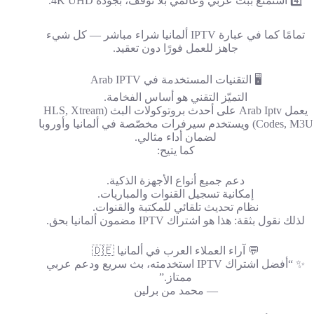
4️⃣ استمتع ببثّ عربي وعالمي بلا توقف، بجودة 4K UHD.
تمامًا كما في عبارة IPTV ألمانيا شراء مباشر — كل شيء
جاهز للعمل فورًا دون تعقيد.
🖥️ التقنيات المستخدمة في Arab IPTV
التميّز التقني هو أساس الفخامة.
يعمل Arab Iptv على أحدث بروتوكولات البث (HLS, Xtream
Codes, M3U) ويستخدم سيرفرات مخصّصة في ألمانيا وأوروبا
لضمان أداء مثالي.
كما يتيح:
دعم جميع أنواع الأجهزة الذكية.
إمكانية تسجيل القنوات والمباريات.
نظام تحديث تلقائي للمكتبة والقنوات.
لذلك نقول بثقة: هذا هو اشتراك IPTV مضمون ألمانيا بحق.
💬 آراء العملاء العرب في ألمانيا 🇩🇪
✨ “أفضل اشتراك IPTV استخدمته، بث سريع ودعم عربي
ممتاز.”
— محمد من برلين